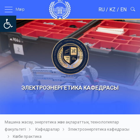
RU
/
KZ
/
EN
Мәзір
Open toolbar
ЭЛЕКТРОЭНЕРГЕТИКА КАФЕДРАСЫ
Машина жасау, энергетика және ақпараттық технологиялар
факультеті
Кафедралар
Электроэнергетика кафедрасы
Кәсіби практика