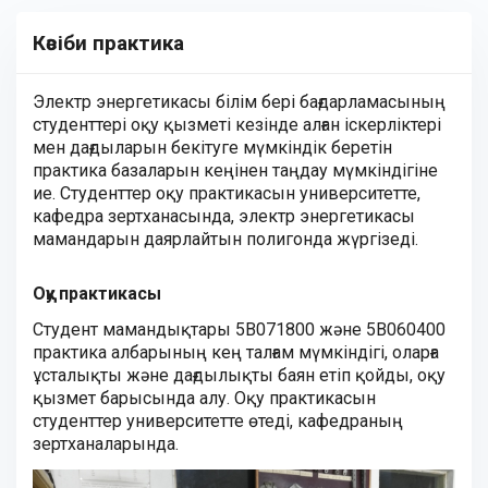
Кәсіби практика
Электр энергетикасы білім бері бағдарламасының
студенттері оқу қызметі кезінде алған іскерліктері
мен дағдыларын бекітуге мүмкіндік беретін
практика базаларын кеңінен таңдау мүмкіндігіне
ие. Студенттер оқу практикасын университетте,
кафедра зертханасында, электр энергетикасы
мамандарын даярлайтын полигонда жүргізеді.
Оқу практикасы
Студент мамандықтары 5В071800 және 5В060400
практика албарының кең талғам мүмкіндігі, оларға
ұсталықты және дағдылықты баян етіп қойды, оқу
қызмет барысында алу. Оқу практикасын
студенттер университетте өтеді, кафедраның
зертханаларында.