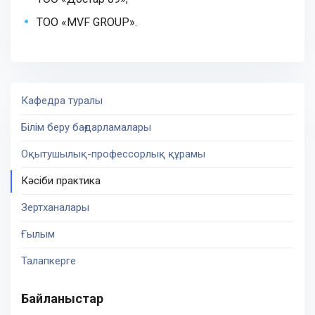
ТОО «MVF GROUP».
Кафедра туралы
Білім беру бағдарламалары
Оқытушылық-профессорлық құрамы
Кәсіби практика
Зертханалары
Ғылым
Талапкерге
Байланыстар