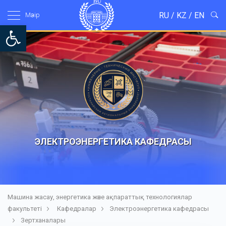
RU
/
KZ
/
EN
Мәзір
Open toolbar
ЭЛЕКТРОЭНЕРГЕТИКА КАФЕДРАСЫ
Машина жасау, энергетика және ақпараттық технологиялар
факультеті
Кафедралар
Электроэнергетика кафедрасы
Зертханалары