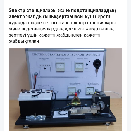
Электр станциялары және подстанциялардың
электр жабдығының зертханасы
күш беретiн
құралдар және негiзгi және электр станциялары
және подстанциялардың қосалқы жабдығының
зерттеуi үшiн қажеттi жабдықпен қажеттi
жабдықталған.