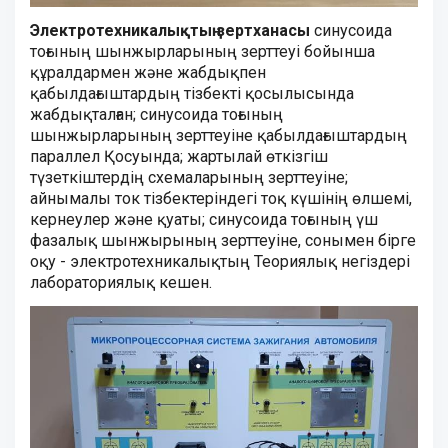
Электротехникалықтың зертханасы
синусоида
тоғының шынжырларының зерттеуi бойынша
құралдармен және жабдықпен
қабылдағыштардың тiзбектi қосылысында
жабдықталған; синусоида тоғының
шынжырларының зерттеуiне қабылдағыштардың
параллел Қосуында; жартылай өткiзгiш
түзеткiштердiң схемаларының зерттеуiне;
айнымалы ток тiзбектерiндегi тоқ күшiнiң өлшемi,
кернеулер және қуаты; синусоида тоғының үш
фазалық шынжырының зерттеуiне, сонымен бiрге
оқу - электротехникалықтың Теориялық негiздерi
лабораториялық кешен.