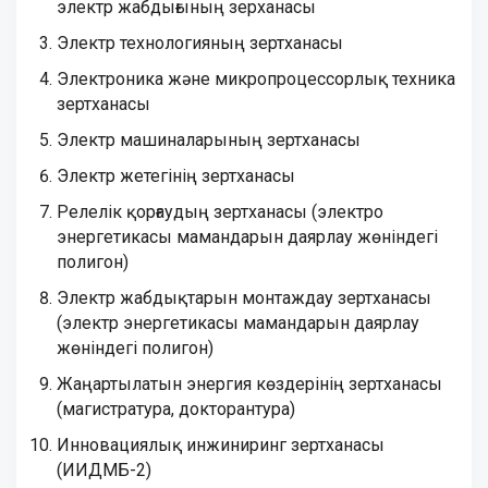
электр жабдығының зерханасы
Электр технологияның зертханасы
Электроника және микропроцессорлық техника
зертханасы
Электр машиналарының зертханасы
Электр жетегінің зертханасы
Релелік қорғаудың зертханасы (электро
энергетикасы мамандарын даярлау жөніндегі
полигон)
Электр жабдықтарын монтаждау зертханасы
(электр энергетикасы мамандарын даярлау
жөніндегі полигон)
Жаңартылатын энергия көздерінің зертханасы
(магистратура, докторантура)
Инновациялық инжиниринг зертханасы
(ИИДМБ-2)