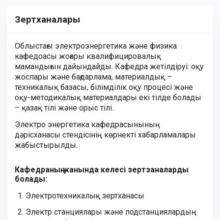
Зертханалары
Облыстағы электроэнергетика және физика
кафедоасы жоғары квалифицировалық
мамандығын дайындайды. Кафедра жетілдіруі: оқу
жоспары және бағдарлама, материалдық –
техникалық базасы, білімділік оқу процесі және
оқу-методикалық материалдары екі тілде болады
– қазақ тілі және орыс тілі.
Электро энергетика кафедрасынының
дәрісханасы стендісінің көрнекті хабарламалары
жабыстырылды.
Кафедраның жанында келесi зертзаналарды
болады:
Электротехникалық зертханасы
Электр станциялары және подстанциялардың