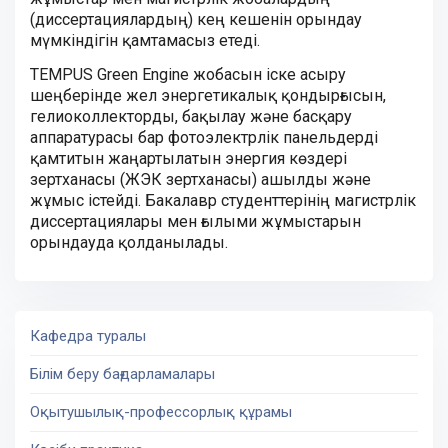
(диссертациялардың) кең кешенін орындау
мүмкіндігін қамтамасыз етеді.
TEMPUS Green Engine жобасын іске асыру
шеңберінде жел энергетикалық қондырғысын,
гелиоколлекторды, бақылау және басқару
аппаратурасы бар фотоэлектрлік панельдерді
қамтитын жаңартылатын энергия көздері
зертханасы (ЖЭК зертханасы) ашылды және
жұмыс істейді. Бакалавр студенттерінің магистрлік
диссертациялары мен ғылыми жұмыстарын
орындауда қолданылады.
Кафедра туралы
Білім беру бағдарламалары
Оқытушылық-профессорлық құрамы