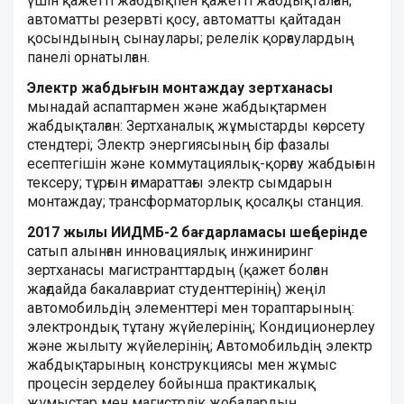
үшiн қажеттi жабдықпен қажеттi жабдықталған;
автоматты резервтi қосу, автоматты қайтадан
қосындының сынаулары; релелiк қорғаулардың
панелi орнатылған.
Электр жабдығын монтаждау зертханасы
мынадай аспаптармен және жабдықтармен
жабдықталған: Зертханалық жұмыстарды көрсету
стендтері; Электр энергиясының бір фазалы
есептегішін және коммутациялық-қорғау жабдығын
тексеру; тұрғын ғимараттағы электр сымдарын
монтаждау; трансформаторлық қосалқы станция.
2017 жылы ИИДМБ-2 бағдарламасы шеңберінде
сатып алынған инновациялық инжиниринг
зертханасы магистранттардың (қажет болған
жағдайда бакалавриат студенттерінің) жеңіл
автомобильдің элементтері мен тораптарының:
электрондық тұтану жүйелерінің; Кондиционерлеу
және жылыту жүйелерінің; Автомобильдің электр
жабдықтарының конструкциясы мен жұмыс
процесін зерделеу бойынша практикалық
жұмыстар мен магистрлік жобалардың