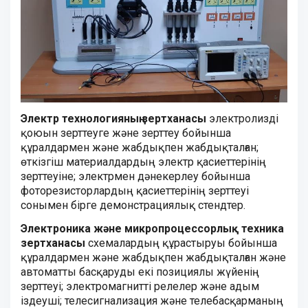
Электр технологияның зертханасы
электролиздi
қоюын зерттеуге және зерттеу бойынша
құралдармен және жабдықпен жабдықталған;
өткiзгiш материалдардың электр қасиеттерiнiң
зерттеуiне; электрмен дәнекерлеу бойынша
фоторезисторлардың қасиеттерiнiң зерттеуi
сонымен бiрге демонстрациялық стендтер.
Электроника және микропроцессорлық техника
зертханасы
схемалардың құрастыруы бойынша
құралдармен және жабдықпен жабдықталған және
автоматты басқаруды екi позициялы жүйенiң
зерттеуi; электромагниттi релелер және адым
iздеушi; телесигнализация және телебасқарманың