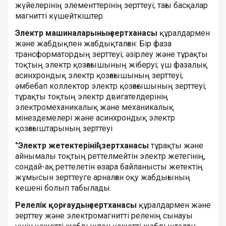
жүйелерiнiң элементтерiнiң зерттеуi; тағы басқалар
магниттi күшейткiштер.
Электр машиналарының зертханасы
құралдармен
және жабдықпен жабдықталған: Бiр фаза
трансформатордың зерттеуi; әзiрлеу және тұрақты
тоқтың электр қозғағышының жiберуi; үш фазалық
асинхрондық электр қозғағышының зерттеуi;
әмбебап коллектор электр қозғағышының зерттеуi;
тұрақты тоқтың электр двигателдерiнiң
электромеханикалық және механикалық
мiнездемелерi және асинхрондық электр
қозғағыштарының зерттеуi
"Электр жетектерінің" зертханасы
тұрақты және
айнымалы тоқтың реттелмейтін электр жетегінің,
сондай-ақ реттелетін өзара байланысты жетектің
жұмысын зерттеуге арналған оқу жабдығының
кешені болып табылады.
Релелiк қорғаудың зертханасы
құралдармен және
зерттеу және электромагниттi реленiң сынауы