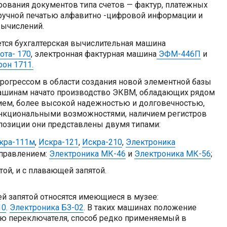
рования документов типа счетов — фактур, платежных
 с ручной печатью алфавитно -цифровой информации и
вычислений.
ется бухгалтерская вычислительная машина
ота- 170
, электронная фактурная машина
ЭФМ-446П
и
рон 1711.
 прогрессом в области создания новой элементной базы
ашинам начато производство ЭКВМ, обладающих рядом
ем, более высокой надежностью и долговечностью,
нкциональными возможностями, наличием регистров
спозиции они представлены двумя типами:
кра-111м
,
Искра-121
,
Искра-210
,
Электроника
правлением:
Электроника МК-46
и
Электроника МК-56
;
той, и с плавающей запятой.
й запятой относятся имеющиеся в музее:
10
.
Электроника БЗ-02
. В таких машинах положение
ью переключателя, способ редко применяемый в