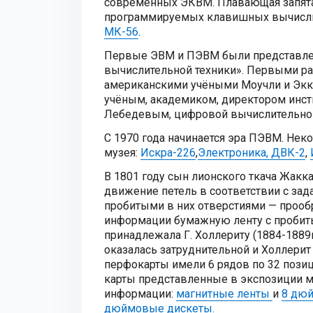
современных ЭКВМ. Плавающая запята
программируемых клавишных вычисл
МК-56
.
Первые ЭВМ и ПЭВМ были представлены
вычислительной техники». Первыми ра
американскими учёными Моучли и Экк
учёным, академиком, директором инст
Лебедевым, цифровой вычислительно
С 1970 года начинается эра ПЭВМ. Не
музея:
Искра-226
,
Электроника, ДВК-2
,
В 1801 году сын лионского ткача Жак
движение петель в соответствии с за
пробитыми в них отверстиями — прообр
информации бумажную ленту с пробит
принадлежала Г. Холлериту (1884-1889г
оказалась затруднительной и Холлери
перфокарты имели 6 рядов по 32 позиц
карты представленные в экспозиции м
информации:
магнитные ленты
и
8 дю
дюймовые дискеты.