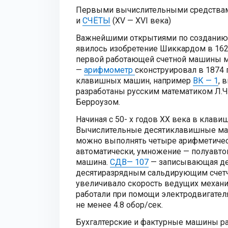
Первыми вычислительными средствам
и
СЧЁТЫ
(XV — XVI века)
Важнейшими открытиями по созданию 
явилось изобретение Шиккардом в 1624
первой работающей счетной машины м
—
арифмометр
сконструировал в 1874 
клавишных машин, например
ВК — 1
, 
разработаны русским математиком Л.
Берроузом.
Начиная с 50- х годов XX века в клав
Вычислительные десятиклавишные 
можно выполнять четыре арифметическ
автоматически, умножение — полуавто
машина.
СДВ— 107
— записывающая дес
десятиразрядным сальдирующим счетч
увеличивало скорость ведущих механ
работали при помощи электродвигателя
не менее 4.8 обор/сек.
Бухгалтерские и фактурные машины р