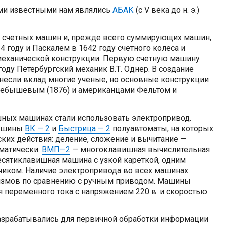
и известными нам являлись
АБАК
(с V века до н. э.)
счетных машин и, прежде всего суммирующих машин,
 году и Паскалем в 1642 году счетного колеса и
еханической конструкции. Первую счетную машину
году Петербургский механик В.Т. Однер. В создание
внесли вклад многие ученые, но основные конструкции
Чебышевым (1876) и американцами Фельтом и
ишных машинах стали использовать электропривод.
машины
ВК — 2
и
Быстрица — 2
полуавтоматы, на которых
их действия: деление, сложение и вычитание —
матически.
ВМП—2
— многоклавишная вычислительная
ятиклавишная машина с узкой кареткой, одним
иком. Наличие электропривода во всех машинах
измов по сравнению с ручным приводом. Машины
 переменного тока с напряжением 220 в. и скоростью
азрабатывались для первичной обработки информации