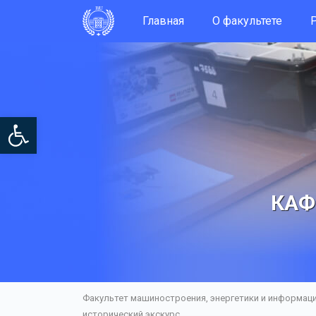
Главная
О факультете
Open toolbar
КАФ
Факультет машиностроения, энергетики и информац
исторический экскурс