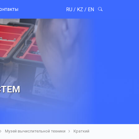
онтакты
RU
/
KZ
/
EN
СТЕМ
Музей вычислительной техники
Краткий