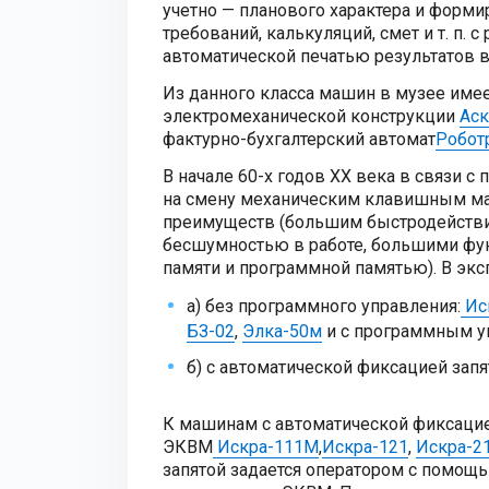
учетно — планового характера и форми
требований, калькуляций, смет и т. п.
автоматической печатью результатов 
Из данного класса машин в музее име
электромеханической конструкции
Аск
фактурно-бухгалтерский автомат
Робот
В начале 60-х годов XX века в связи с
на смену механическим клавишным м
преимуществ (большим быстродействи
бесшумностью в работе, большими фу
памяти и программной памятью). В эк
а) без программного управления:
Ис
БЗ-02
,
Элка-50м
и с программным у
б) с автоматической фиксацией запя
К машинам с автоматической фиксацие
ЭКВМ
Искра-111М
,
Искра-121
,
Искра-2
запятой задается оператором с помощ