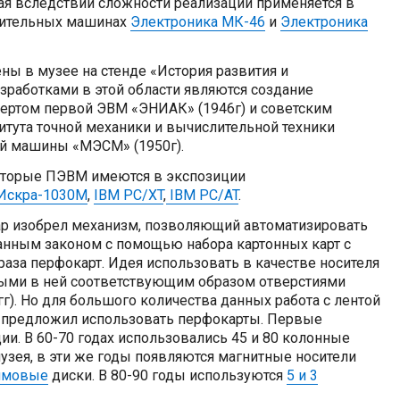
я вследствии сложности реализации применяется в
ительных машинах
Электроника МК-46
и
Электроника
 в музее на стенде «История развития и
зработками в этой области являются создание
ертом первой ЭВМ «ЭНИАК» (1946г) и советским
итута точной механики и вычислительной техники
й машины «МЭСМ» (1950г).
которые ПЭВМ имеются в экспозиции
Искра-1030М
,
IBM PC/XT
,
IBM PC/AT
.
кар изобрел механизм, позволяющий автоматизировать
данным законом с помощью набора картонных карт с
аза перфокарт. Идея использовать в качестве носителя
ыми в ней соответствующим образом отверстиями
г). Но для большого количества данных работа с лентой
т предложил использовать перфокарты. Первые
ии. В 60-70 годах использовались 45 и 80 колонные
узея, в эти же годы появляются магнитные носители
ймовые
диски. В 80-90 годы используются
5 и 3