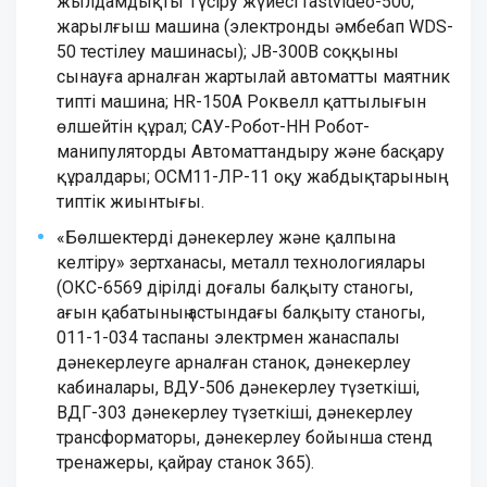
жылдамдықты Түсіру жүйесі fastvideo-500;
жарылғыш машина (электронды әмбебап WDS-
50 тестілеу машинасы); JB-300B соққыны
сынауға арналған жартылай автоматты маятник
типті машина; HR-150A Роквелл қаттылығын
өлшейтін құрал; САУ-Робот-НН Робот-
манипуляторды Автоматтандыру және басқару
құралдары; ОСМ11-ЛР-11 оқу жабдықтарының
типтік жиынтығы.
«Бөлшектерді дәнекерлеу және қалпына
келтіру» зертханасы, металл технологиялары
(ОКС-6569 дірілді доғалы балқыту станогы,
ағын қабатының астындағы балқыту станогы,
011-1-034 таспаны электрмен жанаспалы
дәнекерлеуге арналған станок, дәнекерлеу
кабиналары, ВДУ-506 дәнекерлеу түзеткіші,
ВДГ-303 дәнекерлеу түзеткіші, дәнекерлеу
трансформаторы, дәнекерлеу бойынша стенд
тренажеры, қайрау станок 365).