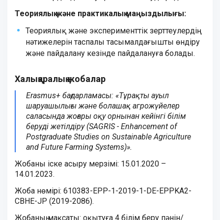
Теориялық және практикалық маңыздылығы:
Теориялық және эксперименттік зерттеулердің
нәтижелерін таспалы тасымалдағышты өндіру
және пайдалану кезінде пайдалануға болады.
Халықаралық жобалар
Erasmus+ бағдарламасы:
«Тұрақты ауыл
шаруашылығы және болашақ агрожүйелер
саласында жоғары оқу орнынан кейінгі білім
беруді жетілдіру (SAGRIS - Enhancement of
Postgraduate Studies on Sustainable Agriculture
and Future Farming Systems)».
Жобаны іске асыру мерзімі: 15.01.2020 –
14.01.2023.
Жоба нөмірі: 610383-EPP-1-2019-1-DE-EPPKA2-
CBHE-JP (2019-2086).
Жобаның мақсаты: оқытуға 4 білім беру пәнін/