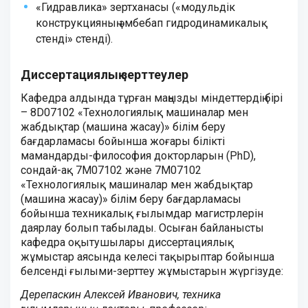
«Гидравлика» зертханасы («модульдік
конструкцияның әмбебап гидродинамикалық
стенді» стенді).
Диссертациялық зерттеулер
Кафедра алдында тұрған маңызды міндеттердің бірі
– 8D07102 «Технологиялық машиналар мен
жабдықтар (машина жасау)» білім беру
бағдарламасы бойынша жоғары білікті
мамандарды-философия докторларын (PhD),
сондай-ақ 7M07102 және 7M07102
«Технологиялық машиналар мен жабдықтар
(машина жасау)» білім беру бағдарламасы
бойынша техникалық ғылымдар магистрлерін
даярлау болып табылады. Осыған байланысты
кафедра оқытушылары диссертациялық
жұмыстар аясында келесі тақырыптар бойынша
белсенді ғылыми-зерттеу жұмыстарын жүргізуде:
Дерепаскин Алексей Иванович, техника