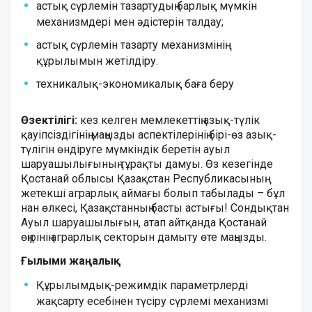
астық сүрлемін тазартудың барлық мүмкін
механизмдері мен әдістерін талдау;
астық сүрлемін тазарту механизмінің
құрылымын жетілдіру.
техникалық-экономикалық баға беру
Өзектілігі:
кез келген мемлекеттің азық-түлік
қауіпсіздігінің маңызды аспектілерінің бірі-өз азық-
түлігін өндіруге мүмкіндік беретін ауыл
шаруашылығының тұрақты дамуы. Өз кезегінде
Қостанай облысы Қазақстан Республикасының
жетекші аграрлық аймағы болып табылады – бұл
нан өлкесі, Қазақстанның басты астығы! Сондықтан
Ауыл шаруашылығын, атап айтқанда Қостанай
өңірінің аграрлық секторын дамыту өте маңызды.
Ғылыми жаңалық:
Құрылымдық-режимдік параметрлерді
жақсарту есебінен түсіру сүрлемі механизмі