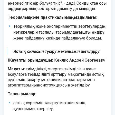
өнеркәсіптік өңір болуға тиіс", - деді. Сондықтан осы
өңірдің аграрлық секторын дамыту да маңызды.
Теориялық және практикалық маңыздылығы:
Теориялық және эксперименттік зерттеулердің
нәтижелерін таспалы тасымалдағышты өндіру
және пайдалану кезінде пайдалануға болады.
Астық силосын түсіру механизмін жетілдіру
Жауапты орындаушы:
Кеклис Андрей Сергеевич
Мақсаты:
тиімділікті, энергия тиімділігін және
ақауларға төзімділікті арттыру мақсатында астық
сүрлемін тазарту механизмінің тораптары мен
агрегаттарының конструкциясын жетілдіру.
Тапсырмалар:
астық сүрлемін тазарту механизмінің
құрылымын зерттеу;