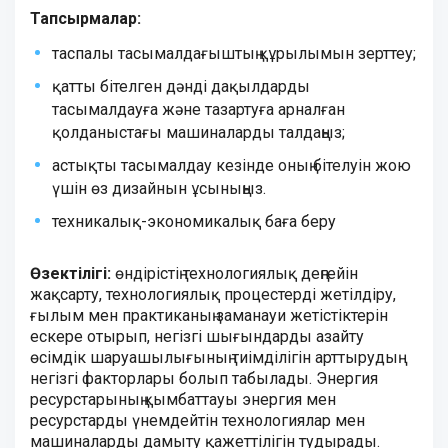
Тапсырмалар:
таспалы тасымалдағыштың құрылымын зерттеу;
қатты бітелген дәнді дақылдарды
тасымалдауға және тазартуға арналған
қолданыстағы машиналарды талдаңыз;
астықты тасымалдау кезінде оның бітелуін жою
үшін өз дизайнын ұсыныңыз.
техникалық-экономикалық баға беру
Өзектілігі:
өндірістің технологиялық деңгейін
жақсарту, технологиялық процестерді жетілдіру,
ғылым мен практиканың заманауи жетістіктерін
ескере отырып, негізгі шығындарды азайту
өсімдік шаруашылығының тиімділігін арттырудың
негізгі факторлары болып табылады. Энергия
ресурстарының қымбаттауы энергия мен
ресурстарды үнемдейтін технологиялар мен
машиналарды дамыту қажеттілігін тудырады.