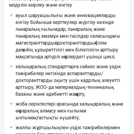
модулін әзірлеу және енгізу
ауыл шаруашылығы және инновацияларды
енгізу бойынша зерттеулер жүргізу кезінде
пәнаралық ғылымдар, пәнаралық және
пәнаралық мазмұн мен тәсілдер саласындағы
магистранттардың/докторанттардың білім
деңгейін, құзыреттілігі мен біліктілігін арттыру
мақсатында әртүрлі өңірлердегі үшінші цикл;
халықаралық стандарттарға сәйкес және үздік
тәжірибелер негізінде аспиранттарды/
докторанттарды оқыту үшін кадрлық әлеуетті
арттыру, ЖОО-да материалдық-техникалық
базаны және әдебиетті жаңарту;
жоба серіктестері арасында халықаралық және
өңіраралық алмасу мен ғылыми
ынтымақтастықты күшейту;
жалпы жұртшылықпен үздік тәжірибелермен