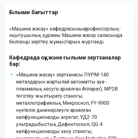
Ғылыми бағыттар
«Машина жасау» кафедрасының профессорлық-
оқытушылық құрамы Машина жасау саласында
белсенді зерттеу жұмыстарын жүргізеді.
Кафедрада оқу және ғылыми зертханалар
бар:
«Машина жасау» зертханасы ПУРМ-140
металдарын жартылай автоматты ауа-
плазмалық кесуге арналған Аппарат); MP2B
тегістеу-жылтырату станогы;
металлографиялық Микроскоп; FY-9900
нүктелік дәнекерлеуге арналған
көпфункционалды агрегат; УД2-70
ультрадыбыстық Дефектоскоп; QG-4
көпфункционалды кесу станогы;