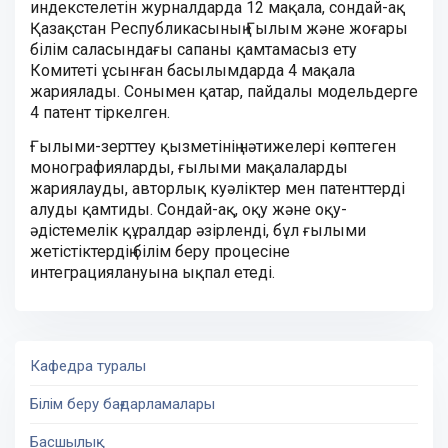
индекстелетін журналдарда 12 мақала, сондай-ақ
Қазақстан Республикасының Ғылым және жоғары
білім саласындағы сапаны қамтамасыз ету
Комитеті ұсынған басылымдарда 4 мақала
жариялады. Сонымен қатар, пайдалы модельдерге
4 патент тіркелген.
Ғылыми-зерттеу қызметінің нәтижелері көптеген
монографияларды, ғылыми мақалаларды
жариялауды, авторлық куәліктер мен патенттерді
алуды қамтиды. Сондай-ақ, оқу және оқу-
әдістемелік құралдар әзірленді, бұл ғылыми
жетістіктердің білім беру процесіне
интеграциялануына ықпал етеді.
Кафедра туралы
Білім беру бағдарламалары
Басшылық