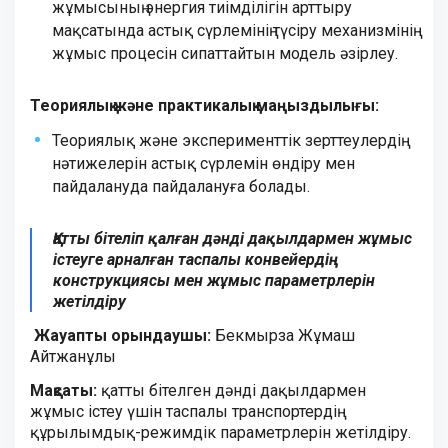
жұмысының энергия тиімділігін арттыру
мақсатында астық сүрлемінің түсіру механизмінің
жұмыс процесін сипаттайтын модель әзірлеу.
Теориялық және практикалық маңыздылығы:
Теориялық және эксперименттік зерттеулердің
нәтижелерін астық сүрлемін өндіру мен
пайдалануда пайдалануға болады.
Қатты бітеліп қалған дәнді дақылдармен жұмыс
істеуге арналған таспалы конвейердің
конструкциясы мен жұмыс параметрлерін
жетілдіру
Жауапты орындаушы:
Бекмырза Жұмаш
Айтжанұлы
Мақсаты:
қатты бітелген дәнді дақылдармен
жұмыс істеу үшін таспалы транспортердің
құрылымдық-режимдік параметрлерін жетілдіру.