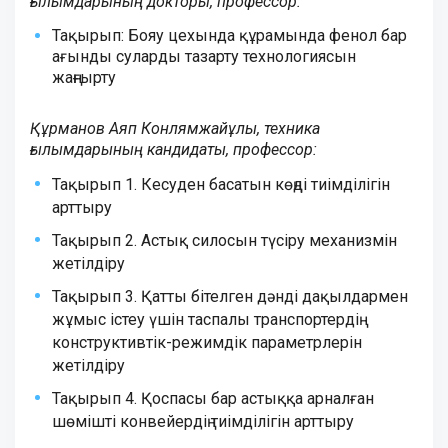
ғылымдарының докторы, профессор:
Тақырып: Бояу цехында құрамында фенол бар
ағынды суларды тазарту технологиясын
жаңғырту
Құрманов Аяп Конлямжайұлы, техника
ғылымдарының кандидаты, профессор:
Тақырып 1. Кесуден басатын көңді тиімділігін
арттыру
Тақырып 2. Астық силосын түсіру механизмін
жетілдіру
Тақырып 3. Қатты бітелген дәнді дақылдармен
жұмыс істеу үшін таспалы транспортердің
конструктивтік-режимдік параметрлерін
жетілдіру
Тақырып 4. Қоспасы бар астыққа арналған
шөмішті конвейердің тиімділігін арттыру