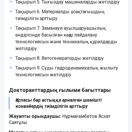
Тақырып 5. Тығыздау машиналарды жетілдіру
Тақырып 6. Материалды ұсақтағышдың
тиімділігін арттыру
Тақырып 7. Заманауи ауылшаруашылық
өндірісінде басылған көңді пайдалану
технологиясын және техникалық құралдарды
жетілдіру
Тақырып 8. Ветогенераторды жетілдіру
Тақырып 9. Суды гидродинамикалық жылыту
технологиясын жетілдіру
Докторанттардың ғылыми бағыттары
Қоспасы бар астыққа арналған шөмішті
конвейердің тиімділігін арттыру
Жауапты орындаушы:
Нұрмағамбетов Асхат
Саятұлы