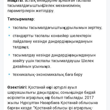
Мақсаты:
астық өнімдеріне арналған таспалы
тасымалдағыштың Шелек механизмінің
параметрлерін жетілдіру.
Тапсырмалар:
таспалы тасымалдағыштың құрылымын зерттеу;
стандартты таспалы конвейер шелектерін
пайдалану кезінде дәндердің зақымдануын
талдаңыз;
тасымалдау кезінде дәндердің зақымдануын
азайту үшін таспалы тасымалдаушы Шелек
дизайнын ұсыныңыз..
техникалық-экономикалық баға беру
Өзектілігі:
Қостанай өңірі әртүрлі ауыл
шаруашылығы дақылдары, соның ішінде бидай
өсірілетін аграрлық өңір болып табылады. 2017
жылы Нұрсұлтан Назарбаев Қостанай облысына
барған кезде: "Қостанай облысы ірі аграрлық-