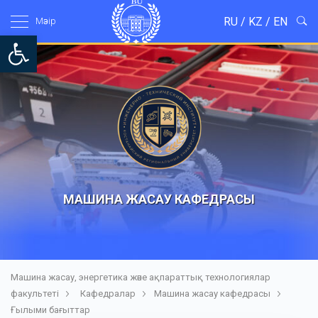
RU
/
KZ
/
EN
Мәзір
Open toolbar
МАШИНА ЖАСАУ КАФЕДРАСЫ
Машина жасау, энергетика және ақпараттық технологиялар
факультеті
Кафедралар
Машина жасау кафедрасы
Ғылыми бағыттар