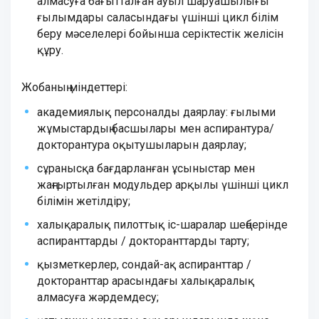
алмасуға бағытталған ауыл шаруашылығы
ғылымдары саласындағы үшінші цикл білім
беру мәселелері бойынша серіктестік желісін
құру.
Жобаның міндеттері:
академиялық персоналды даярлау: ғылыми
жұмыстардың басшылары мен аспирантура/
докторантура оқытушыларын даярлау;
сұранысқа бағдарланған ұсыныстар мен
жаңғыртылған модульдер арқылы үшінші цикл
білімін жетілдіру;
халықаралық пилоттық іс-шаралар шеңберінде
аспиранттарды / докторанттарды тарту;
қызметкерлер, сондай-ақ аспиранттар /
докторанттар арасындағы халықаралық
алмасуға жәрдемдесу;