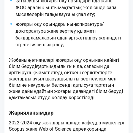
қатысушы жоғары оқу орындарында және
ЖОО аралық ынтымақтастық желісінде сапа
мәселелерін талқылауға ықпал ету;
жоғары оқу орындарының аспирантура/
докторантура және зерттеу қызметі
бағдарламаларын одан әрі жетілдіру жөніндегі
стратегиясын әзірлеу;
Жобаның нәтижелері жоғары оқу орнынан кейінгі
білім берудің тартымдылығын да, сапасын да
арттыруға қызмет етеді, өйткені серіктестерге
жастарды ауыл шаруашылығы зерттеулері мен
біліміне неғұрлым белсенді қатысуға тартатын
және дайындайтын жоғары деңгейдегі білім беруді
қамтамасыз етуде қолдау көрсетіледі.
Жарияланымдар
2022-2024 оқу жылдары ішінде кафедра мүшелері
Scopus және Web of Science дерекқорында