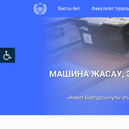
Басты бет
Факультет турал
Open toolbar
МАШИНА ЖАСАУ, 
«Ахмет Байтұрсынұлы аты