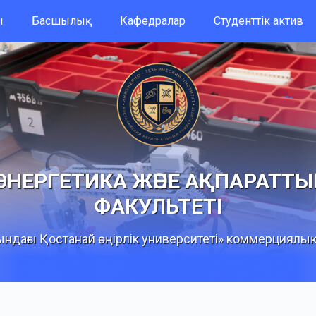
ы
Басшылық
Кафедралар
Студенттік актив
ЭНЕРГЕТИКА ЖӘНЕ АҚПАРАТТЫ
ФАКУЛЬТЕТІ
ндағы Қостанай өңірлік университеті» коммерциялық