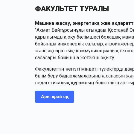
ФАКУЛЬТЕТ ТУРАЛЫ
Машина жасау, энергетика және ақпаратт
"Ахмет Байтұрсынұлы атындағы Қостанай Өң
құрылымдық оқу бөлімшесі болашақ мама
бойынша инженерлік салалар, агроинжене
және ақпараттық-коммуникациялық техноло
салалары бойынша жетекші оқыту.
Факультеттің негізгі міндеті-түлектерді да
білім беру бағдарламаларының сапасын жә
педагогикалық құрамның біліктілігін арттыру,
Ары қарай оқу