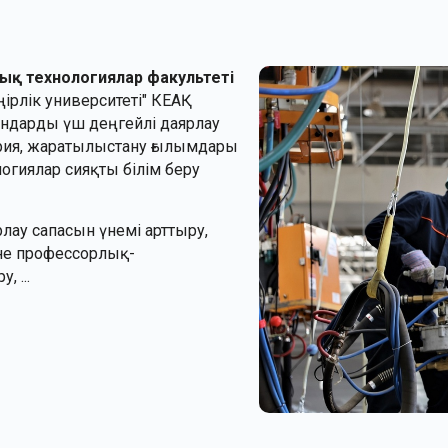
ық технологиялар факультеті
ірлік университеті" КЕАҚ
ндарды үш деңгейлі даярлау
рия, жаратылыстану ғылымдары
гиялар сияқты білім беру
ярлау сапасын үнемі арттыру,
не профессорлық-
 ...