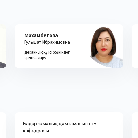
Махамбетова
Гульшат Ибрахимовна
Деканның оқу ісі жөніндегі
орынбасары
Бағдарламалық қамтамасыз ету
кафедрасы