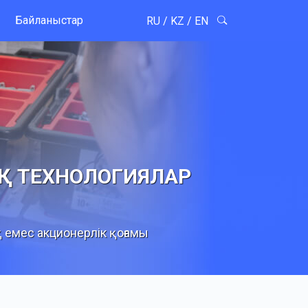
Байланыстар
RU
/
KZ
/
EN
Қ ТЕХНОЛОГИЯЛАР
 емес акционерлік қоғамы