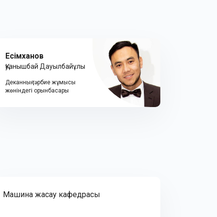
Есімханов
Қуанышбай Дауылбайұлы
Деканның тәрбие жұмысы
жөніндегі орынбасары
Машина жасау кафедрасы