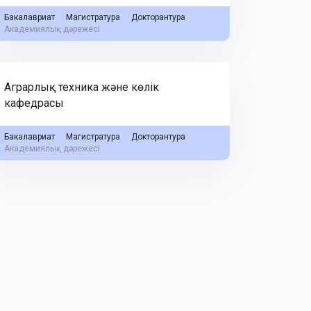
Бакалавриат
Магистратура
Докторантура
Академиялық дәрежесі
Аграрлық техника және көлік
кафедрасы
Бакалавриат
Магистратура
Докторантура
Академиялық дәрежесі