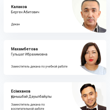
Калаков
Берген Абитович
Декан
Махамбетова
Гульшат Ибрахимовна
Заместитель декана по учебной работе
Есімханов
Қуанышбай Дауылбайұлы
Заместитель декана по
воспитательной работе