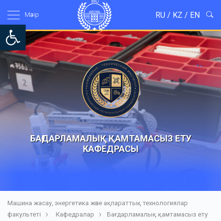
RU
/
KZ
/
EN
Мәзір
Open toolbar
БАҒДАРЛАМАЛЫҚ ҚАМТАМАСЫЗ ЕТУ
КАФЕДРАСЫ
Машина жасау, энергетика және ақпараттық технологиялар
факультеті
Кафедралар
Бағдарламалық қамтамасыз ету