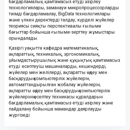
бағдарламалық қамтамасыз етуді әзірлеу
технологиялары, заманауи микропроцессорларды
тиімді бағдарламалау, BigData технологиялары
және үлкен деректерді талдау, күрделі жүйелер
теориясы сияқты перспективалы ғылыми
бағыттар бойынша ғылыми-зерттеу жұмыстары
орындалады.
Қазіргі уақытта кафедра математикалық,
ақпараттық, техникалық, эргономикалық,
ұйымдастырушылық және құқықтық қамтамасыз
етуді: есептеуіш машиналарды, кешендерді,
жүйелер мен желілерді, ақпаратты өңдеу мен
басқарудың компьютерлік жүйелерін,
автоматтандырылған жобалау жүйелерін,
ақпаратты өңдеу мен басқарудың компьютерлік
жүйелерінің есептеу техникасы құралдарын
бағдарламалық қамтамасыз етуді әзірлеу және
пайдалану бойынша мамандар даярлауды
жүргізеді.