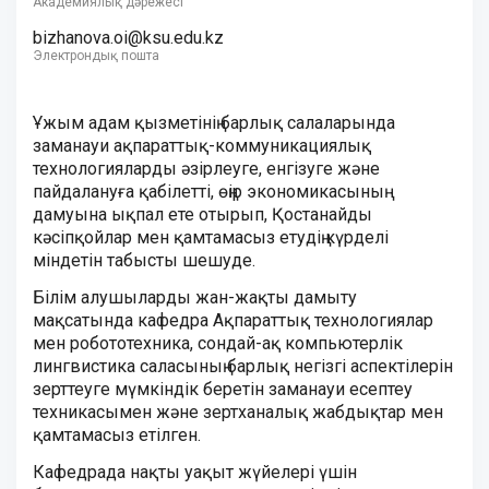
Академиялық дәрежесі
bizhanova.oi@ksu.edu.kz
Электрондық пошта
Ұжым адам қызметінің барлық салаларында
заманауи ақпараттық-коммуникациялық
технологияларды әзірлеуге, енгізуге және
пайдалануға қабілетті, өңір экономикасының
дамуына ықпал ете отырып, Қостанайды
кәсіпқойлар мен қамтамасыз етудің күрделі
міндетін табысты шешуде.
Білім алушыларды жан-жақты дамыту
мақсатында кафедра Ақпараттық технологиялар
мен робототехника, сондай-ақ компьютерлік
лингвистика саласының барлық негізгі аспектілерін
зерттеуге мүмкіндік беретін заманауи есептеу
техникасымен және зертханалық жабдықтар мен
қамтамасыз етілген.
Кафедрада нақты уақыт жүйелері үшін