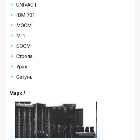
UNIVAC I
IBM 701
МЭСМ
М-1
БЭСМ
Стрела
Урал
Сетунь
Марк
I