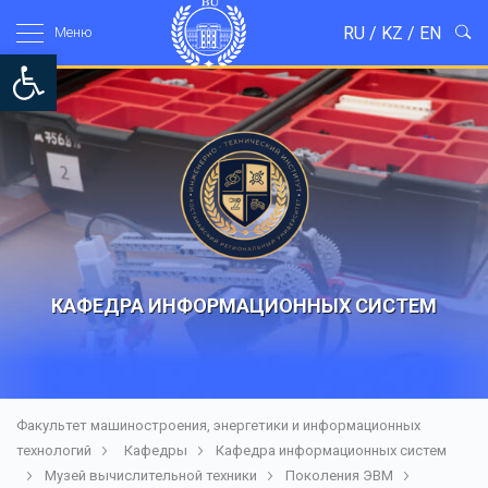
RU
/
KZ
/
EN
Mеню
Open toolbar
КАФЕДРА ИНФОРМАЦИОННЫХ СИСТЕМ
Факультет машиностроения, энергетики и информационных
технологий
Кафедры
Кафедра информационных систем
Музей вычислительной техники
Поколения ЭВМ